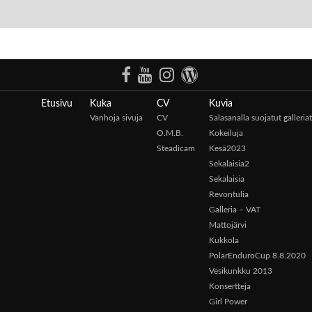
Etusivu
Kuka
CV
Kuvia
Vanhoja sivuja
CV
Salasanalla suojatut galleriat
O.M.B.
Kokeiluja
Steadicam
Kesä2023
Sekalaisia2
Sekalaisia
Revontulia
Galleria – VAT
Mattojärvi
Kukkola
PolarEnduroCup 8.8.2020
Vesikunkku 2013
Konsertteja
Girl Power