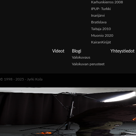
Karhunkierros 2008
IPUP- Turkki
Inarijärvi
Bratislava
Taitaja 2010
Muonio 2020
KairanKirijät
Videot
Blogi
Yhteystiedot
Valokuvaus
Valokuvan perusteet
© 1998 - 2025 - Jyrki Kola