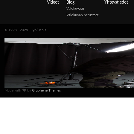
Videot
Blogi
Yhteystiedot
Valokuvaus
Valokuvan perusteet
© 1998 - 2025 - Jyrki Kola
Made with
by
Graphene Themes
.