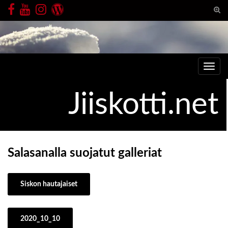
Togg
sear
Search for:
for
Toggl
navig
Jiiskotti.net
Salasanalla suojatut galleriat
Siskon hautajaiset
2020_10_10