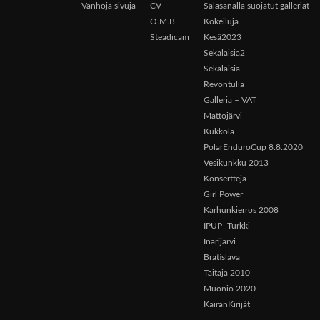
Vanhoja sivuja
CV
Salasanalla suojatut galleriat
O.M.B.
Kokeiluja
Steadicam
Kesä2023
Sekalaisia2
Sekalaisia
Revontulia
Galleria – VAT
Mattojärvi
Kukkola
PolarEnduroCup 8.8.2020
Vesikunkku 2013
Konsertteja
Girl Power
Karhunkierros 2008
IPUP- Turkki
Inarijärvi
Bratislava
Taitaja 2010
Muonio 2020
KairanKirijät