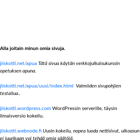
Alla joitain minun omia sivuja.
jiiskotti.net/apua
Tätä sivua käytän verkkojulkaisukurssin
opetuksen apuna.
jiiskotti.net/apua/uusi/index.html
Valmiiden sivupohjien
testailua..
jiiskotti.wordpress.com
WordPressin serverille, täysin
ilmaisversio kokeilu.
jiiskotti.webnode.fi
Uusin kokeilu, nopea luoda nettisivut, ulkoasun
ei juurikaan voi tehdä omia säätöjä.