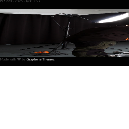
© 1998 - 2025 - Jyrki Kola
Made with
by
Graphene Themes
.