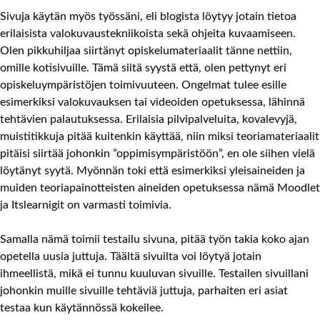
Sivuja käytän myös työssäni, eli blogista löytyy jotain tietoa
erilaisista valokuvaustekniikoista sekä ohjeita kuvaamiseen.
Olen pikkuhiljaa siirtänyt opiskelumateriaalit tänne nettiin,
omille kotisivuille. Tämä siitä syystä että, olen pettynyt eri
opiskeluympäristöjen toimivuuteen. Ongelmat tulee esille
esimerkiksi valokuvauksen tai videoiden opetuksessa, lähinnä
tehtävien palautuksessa. Erilaisia pilvipalveluita, kovalevyjä,
muistitikkuja pitää kuitenkin käyttää, niin miksi teoriamateriaalit
pitäisi siirtää johonkin ”oppimisympäristöön”, en ole siihen vielä
löytänyt syytä. Myönnän toki että esimerkiksi yleisaineiden ja
muiden teoriapainotteisten aineiden opetuksessa nämä Moodlet
ja Itslearnigit on varmasti toimivia.
Samalla nämä toimii testailu sivuna, pitää työn takia koko ajan
opetella uusia juttuja. Täältä sivuilta voi löytyä jotain
ihmeellistä, mikä ei tunnu kuuluvan sivuille. Testailen sivuillani
johonkin muille sivuille tehtäviä juttuja, parhaiten eri asiat
testaa kun käytännössä kokeilee.