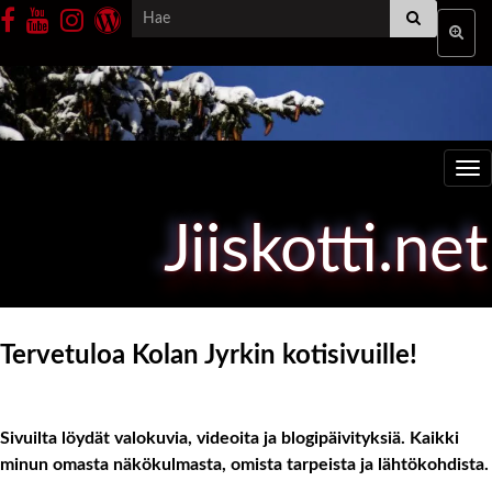
Search for:
Toggle
Tog
Jiiskotti.net
Tervetuloa Kolan Jyrkin kotisivuille!
Sivuilta löydät valokuvia, videoita ja blogipäivityksiä. Kaikki
minun omasta näkökulmasta, omista tarpeista ja lähtökohdista.