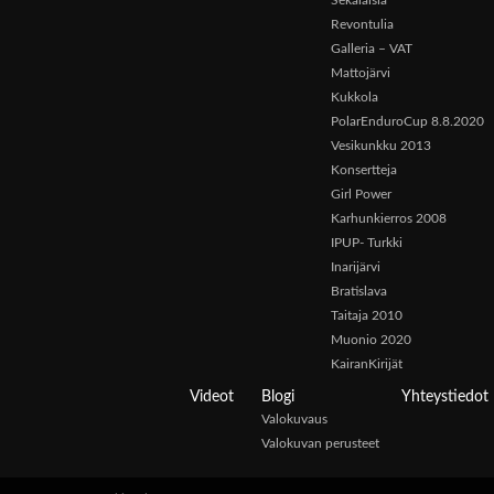
Sekalaisia
Revontulia
Galleria – VAT
Mattojärvi
Kukkola
PolarEnduroCup 8.8.2020
Vesikunkku 2013
Konsertteja
Girl Power
Karhunkierros 2008
IPUP- Turkki
Inarijärvi
Bratislava
Taitaja 2010
Muonio 2020
KairanKirijät
Videot
Blogi
Yhteystiedot
Valokuvaus
Valokuvan perusteet