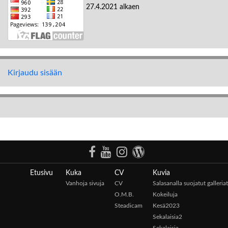
27.4.2021 alkaen
Kirjaudu sisään
Etusivu
Kuka
CV
Kuvia
Vanhoja sivuja
CV
Salasanalla suojatut galleriat
O.M.B.
Kokeiluja
Steadicam
Kesä2023
Sekalaisia2