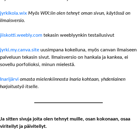
jyrkikola.wix
Myös WIX:iin olen tehnyt oman sivun, käytössä on
ilmaisversio.
jiiskotti.weebly.com
tekasin weeblyynkin testailusivut
jyrki.my.canva.site
uusimpana kokeiluna, myös canvan ilmaiseen
palveluun tekasin sivut. Ilmaisversio on hankala ja kankea, ei
sovellu porfolioksi, minun mielestä.
Inarijärvi
omasta mielenkiinnosta Inaria kohtaan, yhdenlainen
harjoitustyö itselle.
Ja sitten sivuja joita olen tehnyt muille, osan kokonaan, osaa
viritellyt ja päivitellyt.