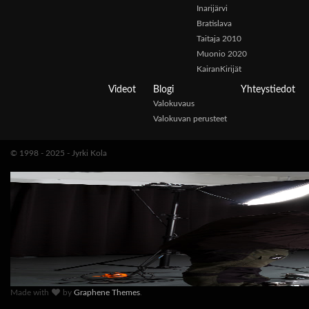
Inarijärvi
Bratislava
Taitaja 2010
Muonio 2020
KairanKirijät
Videot
Blogi
Yhteystiedot
Valokuvaus
Valokuvan perusteet
© 1998 - 2025 - Jyrki Kola
Made with
by
Graphene Themes
.