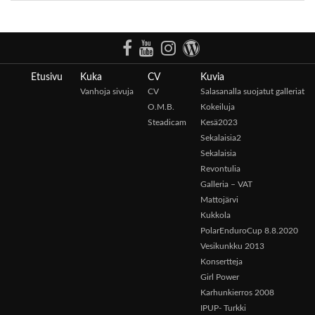
Etusivu
Kuka
CV
Kuvia
Vanhoja sivuja
CV
Salasanalla suojatut galleriat
O.M.B.
Kokeiluja
Steadicam
Kesä2023
Sekalaisia2
Sekalaisia
Revontulia
Galleria – VAT
Mattojärvi
Kukkola
PolarEnduroCup 8.8.2020
Vesikunkku 2013
Konsertteja
Girl Power
Karhunkierros 2008
IPUP- Turkki