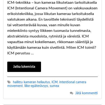
ICM‑tekniikka – kun kameraa liikutetaan tarkoituksella
ICM (Intentional Camera Movement) on valokuvauksen
erikoistekniikka, jossa liikutan kameraa tarkoituksella
valotuksen aikana. En tavoittele teknisesti täydellistä
tai veitsenterävää kuvaa, vaan minulle kuvan
mielenkiinto syntyy liikkeen tuomasta tunnelmasta,
abstrakteista muodoista, rytmistä ja väreistä. ICM
vapauttaa minut kokeilemaan, rikkomaan sääntöjä ja
käyttämään kameraa kuin sivellintä. Miten ICM toimii?
ICM perustuu …
Jatka lukemista
hallittu kameran heilautus
,
ICM
,
intentional camera
movement
,
liike-epäterävyys
,
sumea
Jätä kommentti