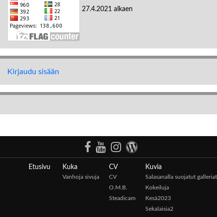
27.4.2021 alkaen
Kirjaudu sisään
Etusivu
Kuka
CV
Kuvia
Vanhoja sivuja
CV
Salasanalla suojatut galleriat
O.M.B.
Kokeiluja
Steadicam
Kesä2023
Sekalaisia2