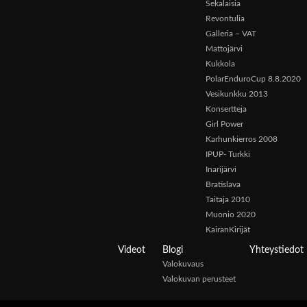
Sekalaisia
Revontulia
Galleria – VAT
Mattojärvi
Kukkola
PolarEnduroCup 8.8.2020
Vesikunkku 2013
Konsertteja
Girl Power
Karhunkierros 2008
IPUP- Turkki
Inarijärvi
Bratislava
Taitaja 2010
Muonio 2020
KairanKirijät
Videot
Blogi
Yhteystiedot
Valokuvaus
Valokuvan perusteet