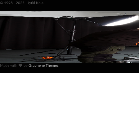
© 1998 - 2025 - Jyrki Kola
Made with
by
Graphene Themes
.