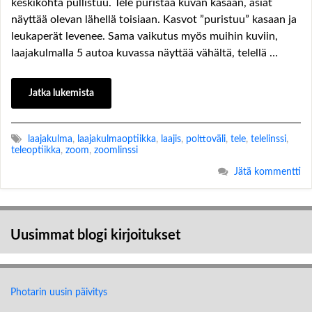
keskikohta pullistuu. Tele puristaa kuvan kasaan, asiat
näyttää olevan lähellä toisiaan. Kasvot ”puristuu” kasaan ja
leukaperät levenee. Sama vaikutus myös muihin kuviin,
laajakulmalla 5 autoa kuvassa näyttää vähältä, telellä …
Jatka lukemista
laajakulma
,
laajakulmaoptiikka
,
laajis
,
polttoväli
,
tele
,
telelinssi
,
teleoptiikka
,
zoom
,
zoomlinssi
Jätä kommentti
Uusimmat blogi kirjoitukset
Photarin uusin päivitys