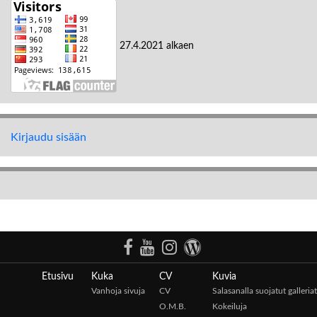
27.4.2021 alkaen
Kirjaudu sisään
Etusivu
Kuka
CV
Kuvia
Vanhoja sivuja
CV
Salasanalla suojatut galleriat
O.M.B.
Kokeiluja