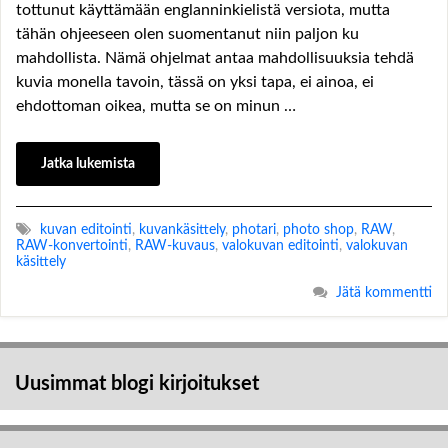
tottunut käyttämään englanninkielistä versiota, mutta
tähän ohjeeseen olen suomentanut niin paljon ku
mahdollista. Nämä ohjelmat antaa mahdollisuuksia tehdä
kuvia monella tavoin, tässä on yksi tapa, ei ainoa, ei
ehdottoman oikea, mutta se on minun …
Jatka lukemista
kuvan editointi
,
kuvankäsittely
,
photari
,
photo shop
,
RAW
,
RAW-konvertointi
,
RAW-kuvaus
,
valokuvan editointi
,
valokuvan
käsittely
Jätä kommentti
Uusimmat blogi kirjoitukset