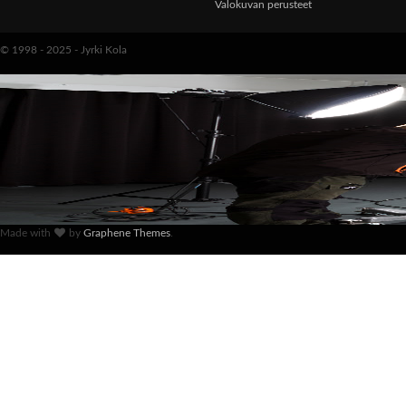
Valokuvan perusteet
© 1998 - 2025 - Jyrki Kola
Made with
by
Graphene Themes
.