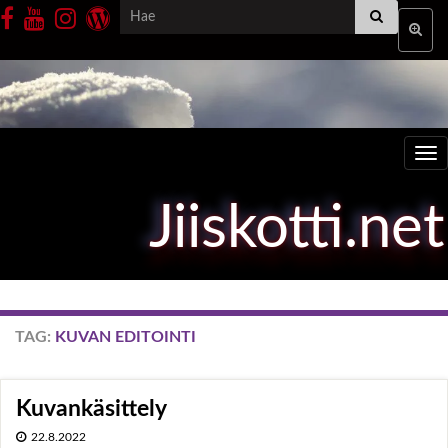
Search for:
Toggle
Tog
Jiiskotti.net
TAG:
KUVAN EDITOINTI
Kuvankäsittely
22.8.2022