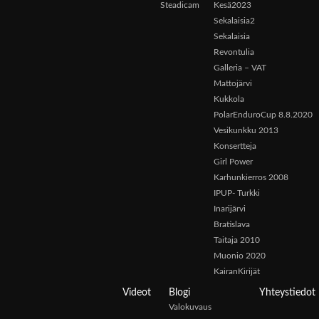
Steadicam
Kesä2023
Sekalaisia2
Sekalaisia
Revontulia
Galleria – VAT
Mattojärvi
Kukkola
PolarEnduroCup 8.8.2020
Vesikunkku 2013
Konsertteja
Girl Power
Karhunkierros 2008
IPUP- Turkki
Inarijärvi
Bratislava
Taitaja 2010
Muonio 2020
KairanKirijät
Videot
Blogi
Yhteystiedot
Valokuvaus