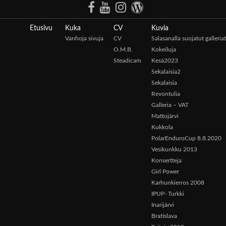
Etusivu
Kuka
CV
Kuvia
Vanhoja sivuja
CV
Salasanalla suojatut galleriat
O.M.B.
Kokeiluja
Steadicam
Kesä2023
Sekalaisia2
Sekalaisia
Revontulia
Galleria – VAT
Mattojärvi
Kukkola
PolarEnduroCup 8.8.2020
Vesikunkku 2013
Konsertteja
Girl Power
Karhunkierros 2008
IPUP- Turkki
Inarijärvi
Bratislava