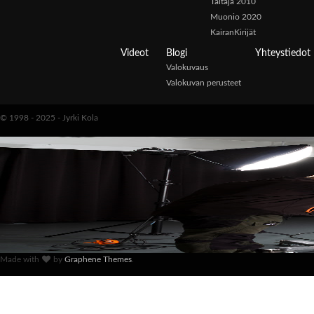
Taitaja 2010
Muonio 2020
KairanKirijät
Videot
Blogi
Yhteystiedot
Valokuvaus
Valokuvan perusteet
© 1998 - 2025 - Jyrki Kola
Made with
by
Graphene Themes
.