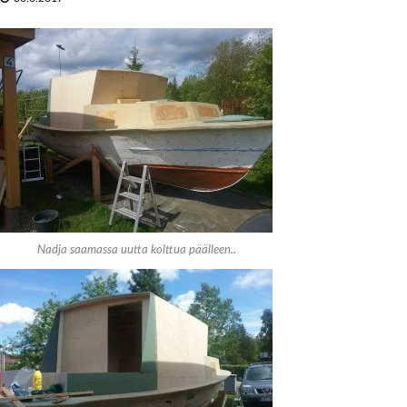
Nadja saamassa uutta kolttua päälleen..